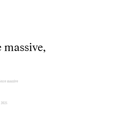
 massive,
ierre massive
 2025.