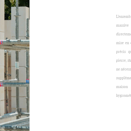
L'ensemb
massive
directeme
mise en 
précis q
pierre, st
ne nécess
supplém
maison 
hygromét