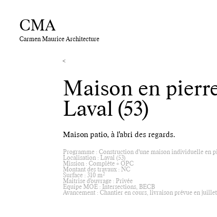
CMA
Carmen Maurice Architecture
<
Maison en pierre
Laval (53)
Maison patio, à l'abri des regards.
Programme : Construction d'une maison individuelle en p
Localisation : Laval (53)
Mission : Complète + OPC
Montant des travaux : NC
2
Surface : 310 m
Maitrise d'ouvrage : Privée
Equipe MOE : Intersections, BECB
Avancement : Chantier en cours, livraison prévue en juillet