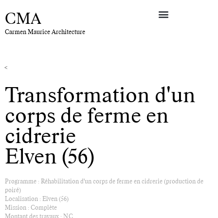
CMA
Carmen Maurice Architecture
<
Transformation d'un
corps de ferme en
cidrerie
Elven (56)
Programme : Réhabilitation d'un corps de ferme en cidrerie (production de
poiré)
Localisation : Elven (56)
Mission : Complète
Montant des travaux : N.C.